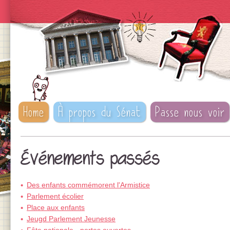
Home
À propos du Sénat
Passe nous voir
Événements passés
Des enfants commémorent l'Armistice
Parlement écolier
Place aux enfants
Jeugd Parlement Jeunesse