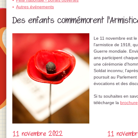
Fête nationale - portes ouvertes
Autres événements
Des enfants commémorent l'Armistic
Le 11 novembre est le
l'armistice de 1918, qu
Guerre mondiale. Envi
ans participent chaqu
une cérémonie d'homm
Soldat inconnu; l'aprè
poursuit au Parlement
évocations et des disc
Si tu souhaites en sav
télécharge la
brochure
11 novembre 2022
11 novemb