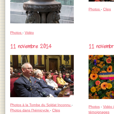
Photos
-
Clips
Photos
-
Vidéo
11 novembre 2014
11 novemb
Photos à la Tombe du Soldat Inconnu
-
Photos
-
Vidéo 
Photos dans l'hémicycle
-
Clips
témoignages