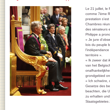
Le 21 juillet, l
comme 7ème Roi
prestation s'est
Chambres réunie
des sénateurs e
Philippe a pron
« Je jure d'obse
lois du peuple 
l'indépendance n
territoire ».
« Ik zweer dat 
van het Belgisc
onafhankelijkh
grondgebied on
« Ich schwöre, 
Gesetze des be
beachten, die 
zu erhalten und
Staatsgebietes 