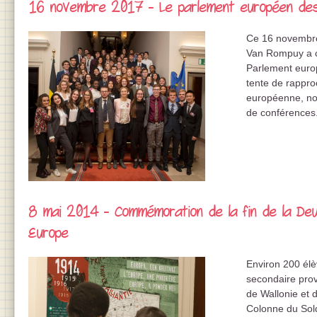
16 novembre 2017 - Le parlement européen des
Ce 16 novembre
Van Rompuy a c
Parlement euro
tente de rappro
européenne, no
de conférences
8 mai 2014 - Commémoration de la fin de la De
Europe
Environ 200 él
secondaire prov
de Wallonie et d
Colonne du Sol